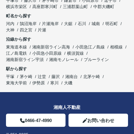
平塚市
藤沢市
茅ヶ崎市
鎌倉市
小田原市
逗子市
横浜市栄区
高座郡寒川町
三浦郡葉山町
中郡大磯町
町名から探す
河内
鵠沼海岸
片瀬海岸
大鋸
石川
城南
明石町
大神
四之宮
片瀬
沿線から探す
東海道本線
湘南新宿ライン高海
小田急江ノ島線
相模線
江ノ島電鉄
小田急小田原線
横須賀線
湘南新宿ライン宇須
湘南モノレール
ブルーライン
駅から探す
平塚
茅ケ崎
辻堂
藤沢
湘南台
北茅ケ崎
東海大学前
伊勢原
寒川
大磯
湘南人不動産
0466-47-4990
お問い合わせ