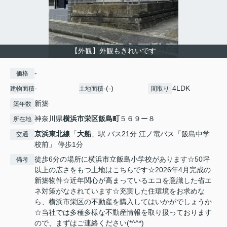
【外観】外観もきれいです
-
価格
-
-(-)
4LDK
建物面積
土地面積
間取り
新築
築年数
神奈川県
横浜市栄区
飯島町
５６９ー８
所在地
京浜東北線
「
大船
」駅 バス21分 江ノ電バス「飯島中学
交通
校前」 停歩1分
徒歩6分の場所に横浜市立飯島小学校があります☆50坪
備考
以上の広さをもつ土地はこちらです☆2026年4月完成の
新築物件☆近年関心が高まっているエコを意識した省エ
ネ対策がなされています☆充実した住環境をお求めな
ら、横浜市栄区の不動産を購入してはいかがでしょうか
☆当社では多種多様な不動産情報を取り扱っております
ので、まずはご連絡ください(*^^*)