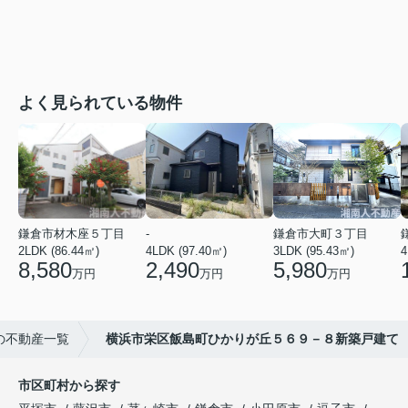
よく見られている物件
鎌倉市材木座５丁目
-
鎌倉市大町３丁目
2LDK (86.44㎡)
4LDK (97.40㎡)
3LDK (95.43㎡)
4
8,580
2,490
5,980
万円
万円
万円
の不動産一覧
横浜市栄区飯島町ひかりが丘５６９－８新築戸建て
市区町村から探す