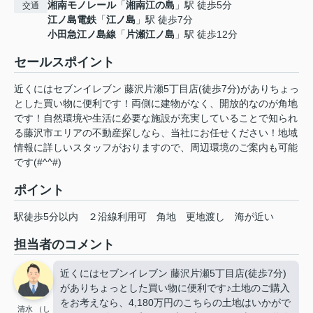
湘南モノレール
「
湘南江の島
」駅 徒歩5分
交通
江ノ島電鉄
「
江ノ島
」駅 徒歩7分
小田急江ノ島線
「
片瀬江ノ島
」駅 徒歩12分
セールスポイント
近くにはセブンイレブン 藤沢片瀬5丁目店(徒歩7分)がありちょっ
とした買い物に便利です！両側に建物がなく、開放的なのが角地
です！自然環境や生活に必要な施設が充実していることで知られ
る藤沢市エリアの不動産探しなら、当社にお任せください！地域
情報に詳しいスタッフがおりますので、周辺環境のご案内も可能
です(#^^#)
ポイント
駅徒歩5分以内
２沿線利用可
角地
更地渡し
海が近い
担当者のコメント
近くにはセブンイレブン 藤沢片瀬5丁目店(徒歩7分)
がありちょっとした買い物に便利です♪土地のご購入
をお考えなら、4,180万円のこちらの土地はいかがで
清水 （し