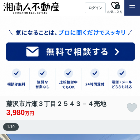
0
ログイン
お気に入り
藤沢市片瀬３丁目２５４３－４売地
3,980
万円
1
/
10