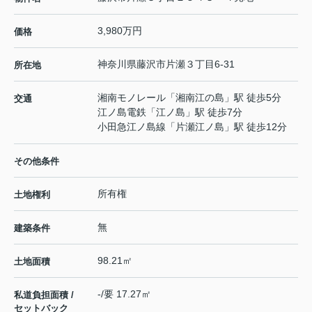
3,980万円
価格
神奈川県
藤沢市
片瀬
３丁目6-31
所在地
湘南モノレール
「
湘南江の島
」駅 徒歩5分
交通
江ノ島電鉄
「
江ノ島
」駅 徒歩7分
小田急江ノ島線
「
片瀬江ノ島
」駅 徒歩12分
その他条件
所有権
土地権利
無
建築条件
98.21㎡
土地面積
-/要 17.27㎡
私道負担面積 /
セットバック