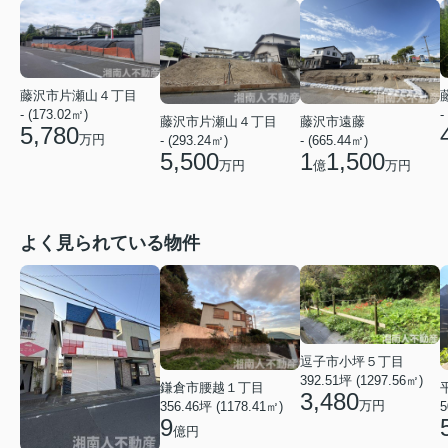
藤沢市片瀬山４丁目
-
- (173.02㎡)
藤沢市片瀬山４丁目
藤沢市遠藤
5,780
万円
- (293.24㎡)
- (665.44㎡)
5,500
1
1,500
万円
億
万円
よく見られている物件
逗子市小坪５丁目
392.51坪 (1297.56㎡)
鎌倉市腰越１丁目
3,480
万円
356.46坪 (1178.41㎡)
5
9
億円