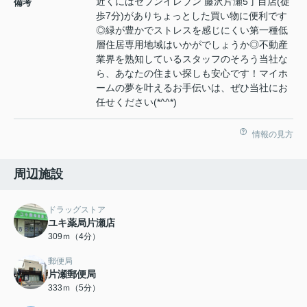
近くにはセブンイレブン 藤沢片瀬5丁目店(徒
備考
歩7分)がありちょっとした買い物に便利です
◎緑が豊かでストレスを感じにくい第一種低
層住居専用地域はいかがでしょうか◎不動産
業界を熟知しているスタッフのそろう当社な
ら、あなたの住まい探しも安心です！マイホ
ームの夢を叶えるお手伝いは、ぜひ当社にお
任せください(*^^*)
情報の見方
周辺施設
ドラッグストア
ユキ薬局片瀬店
309ｍ（4分）
郵便局
片瀬郵便局
333ｍ（5分）