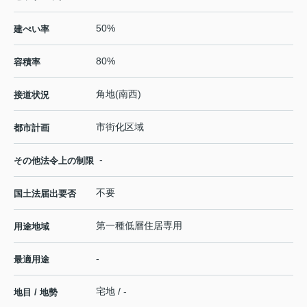
50%
建ぺい率
80%
容積率
角地(南西)
接道状況
市街化区域
都市計画
-
その他法令上の制限
不要
国土法届出要否
第一種低層住居専用
用途地域
-
最適用途
宅地 / -
地目 / 地勢