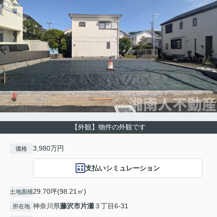
【外観】物件の外観です
3,980万円
価格
支払いシミュレーション
29.70坪(98.21㎡)
土地面積
神奈川県
藤沢市
片瀬
３丁目6-31
所在地