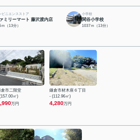
ンビニエンスストア
小学校
ァミリーマート 藤沢渡内店
関谷小学校
95ｍ（13分）
1037ｍ（13分）
鎌倉市二階堂
鎌倉市材木座６丁目
 (157.00㎡)
- (112.96㎡)
,990
4,280
万円
万円