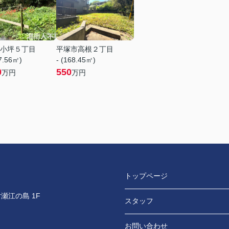
小坪５丁目
平塚市高根２丁目
97.56㎡)
- (168.45㎡)
0
550
万円
万円
トップページ
瀬江の島 1F
スタッフ
お問い合わせ