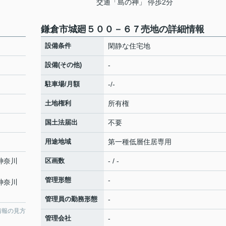
交通「島の神」 停歩2分
鎌倉市城廻５００－６７売地の詳細情報
設備条件
閑静な住宅地
設備(その他)
-
駐車場/月額
-/-
土地権利
所有権
国土法届出
不要
用途地域
第一種低層住居専用
 神奈川
区画数
- / -
管理形態
-
 神奈川
管理員の勤務形態
-
情報の見方
管理会社
-