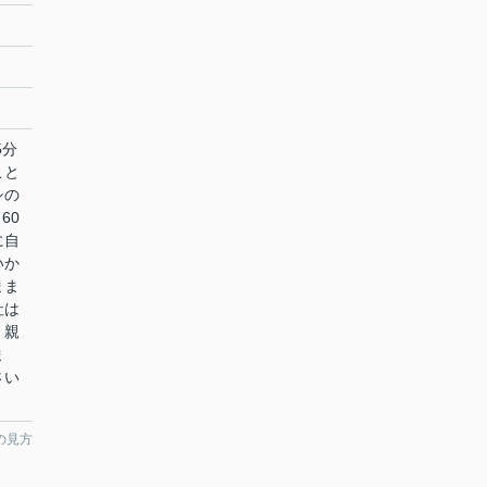
5分
こと
シの
60
に自
いか
まま
社は
、親
ま
さい
の見方