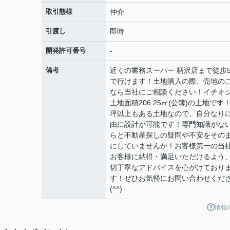
取引態様
仲介
引渡し
即時
開発許可番号
-
備考
近くの業務スーパー 柄沢店まで徒歩
で行けます！土地購入の際、売地の
なら当社にご相談ください！イチオ
土地面積206.25㎡(公簿)の土地です！
坪以上もある土地なので、自分なり
由に設計が可能です！専門知識がな
らと不動産探しの疑問や不安をその
にしていませんか！お客様第一の当
お客様に納得・満足いただけるよう
切丁寧なアドバイスを心がけており
す！ぜひお気軽にお問い合わせくだ
(^^)
情報