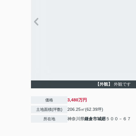
【外観】
外観です
3,480万円
価格
206.25㎡(62.39坪)
土地面積(坪数)
神奈川県
鎌倉市
城廻
５００－６７
所在地