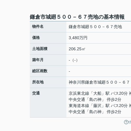
鎌倉市城廻５００－６７売地の基本情報
物件名
鎌倉市城廻５００－６７売地
価格
3,480万円
土地面積
206.25㎡
築年月
-（-）
総区画数
-
所在地
神奈川県
鎌倉市
城廻
５００－６７
交通
京浜東北線
「
大船
」駅 バス20分
中央交通「島の神」 停歩2分
東海道本線
「
藤沢
」駅 バス20分
中央交通「島の神」 停歩2分