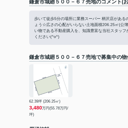
鎌倉市城廻５００－６７売地のコメント(お
歩いて徒歩5分の場所に業務スーパー 柄沢店がある
ょう☆広さの心配がいらない土地面積206.25㎡(
い物である不動産購入を、知識豊富な当社スタッフ
ください(^o^)
鎌倉市城廻５００－６７売地で募集中の物
62.39坪 (206.25㎡)
3,480
万円(55.78万円/
坪)