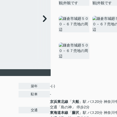
-(-)
築年
-
駐車
京浜東北線
「
大船
」駅 バス20分 神奈川
交通「島の神」 停歩2分
交通
東海道本線
「
藤沢
」駅 バス20分 神奈川