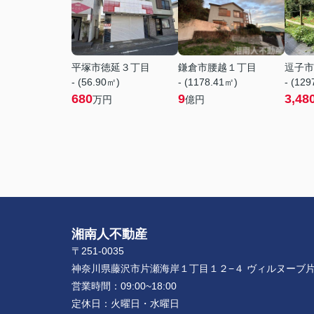
平塚市徳延３丁目
鎌倉市腰越１丁目
逗子市
- (56.90㎡)
- (1178.41㎡)
- (12
680
9
3,48
万円
億円
湘南人不動産
〒251-0035
神奈川県藤沢市片瀬海岸１丁目１２−４ ヴィルヌーブ片
営業時間：
09:00~18:00
定休日：
火曜日・水曜日