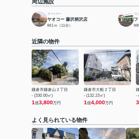
周辺施設
スーパー
コ
ヤオコー 藤沢柄沢店
フ
861ｍ（11分）
9
近隣の物件
鎌倉市鎌倉山２丁目
鎌倉市大船２丁目
- (330.00㎡)
- (132.23㎡)
-
1
3,800
1
4,000
3
億
万円
億
万円
よく見られている物件