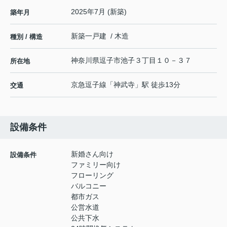
2025年7月 (新築)
築年月
新築一戸建 / 木造
種別 / 構造
神奈川県
逗子市
池子
３丁目１０－３７
所在地
京急逗子線
「
神武寺
」駅 徒歩13分
交通
設備条件
新婚さん向け
設備条件
ファミリー向け
フローリング
バルコニー
都市ガス
公営水道
公共下水