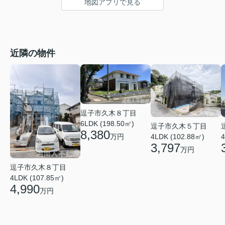
地図アプリで見る
近隣の物件
逗子市久木８丁目
6LDK (198.50㎡)
逗子市久木５丁目
8,380
万円
4LDK (102.88㎡)
4
3,797
万円
逗子市久木８丁目
4LDK (107.85㎡)
4,990
万円