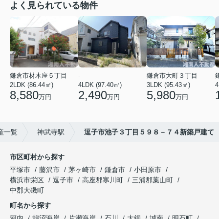
よく見られている物件
鎌倉市材木座５丁目
-
鎌倉市大町３丁目
2LDK (86.44㎡)
4LDK (97.40㎡)
3LDK (95.43㎡)
4
8,580
2,490
5,980
万円
万円
万円
産一覧
神武寺駅
逗子市池子３丁目５９８－７４新築戸建て
市区町村から探す
平塚市
藤沢市
茅ヶ崎市
鎌倉市
小田原市
横浜市栄区
逗子市
高座郡寒川町
三浦郡葉山町
中郡大磯町
町名から探す
河内
鵠沼海岸
片瀬海岸
石川
大鋸
城南
明石町