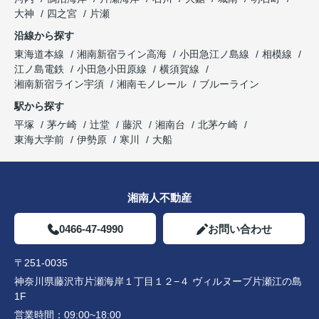
大神
四之宮
片瀬
沿線から探す
東海道本線
湘南新宿ライン高海
小田急江ノ島線
相模線
江ノ島電鉄
小田急小田原線
横須賀線
湘南新宿ライン宇須
湘南モノレール
ブルーライン
駅から探す
平塚
茅ケ崎
辻堂
藤沢
湘南台
北茅ケ崎
東海大学前
伊勢原
寒川
大船
湘南人不動産
0466-47-4990
お問い合わせ
〒251-0035
神奈川県藤沢市片瀬海岸１丁目１２−４ ヴィルヌーブ片瀬江の島
1F
営業時間：
09:00~18:00