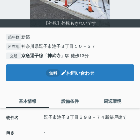
【外観】外観もきれいです
新築
築年数
神奈川県逗子市池子３丁目１０－３７
所在地
京急逗子線
「
神武寺
」駅 徒歩13分
交通
お問い合わせ
無料
基本情報
設備条件
周辺環境
逗子市池子３丁目５９８－７４新築戸建て
物件名
-
向き