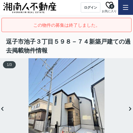
0
ログイン
お気に入り
この物件の募集は終了しました。
逗子市池子３丁目５９８－７４新築戸建ての過
去掲載物件情報
1
/
3